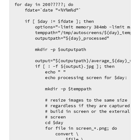
for day in 200?????; do

    fdate=`date "+%Y%m%d"`

    if [ $day != $fdate ]; then

        options="-limit memory 384mb -limit map 3
        temppath="/tmp/autoscreens/${day}_temp"

        outputpath="${day}_processed"

        mkdir -p $outputpath

        output="${outputpath}/average_${day}_01"

        if [ ! -f ${output}.jpg ]; then

            echo " "

            echo processing screen for $day:

            mkdir -p $temppath

            # resize images to the same size

            # regardless if they are captured fro
            # build in screen or the external big
            # screen

            cd $day

            for file in screen_*.png; do

                convert \

                    $file \
