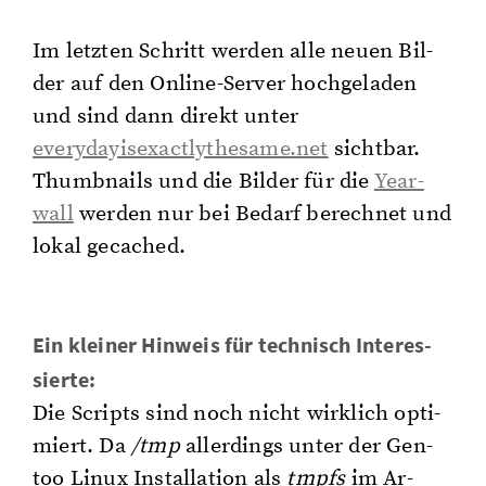
Im letz­ten Schritt wer­den alle neuen Bil­
der auf den On­line-Ser­ver hoch­ge­la­den
und sind dann di­rekt unter
everydayisexactlythesame.​net
sicht­bar.
Thumb­nails und die Bil­der für die
Ye­ar­
wall
wer­den nur bei Be­darf be­rech­net und
lokal ge­ca­ched.
Ein klei­ner Hin­weis für tech­nisch In­ter­es­
sier­te:
Die Scripts sind noch nicht wirk­lich op­ti­
miert. Da
/tmp
al­ler­dings unter der Gen­
too Linux In­stal­la­ti­on als
tmpfs
im Ar­