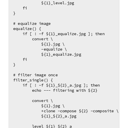
            ${1}_level.jpg

    fi

}

# equalize image

equalize() {

    if [ ! -f ${1}_equalize.jpg ]; then

        convert \

            ${1}.jpg \

            -equalize \

            ${1}_equalize.jpg

    fi

}

# filter image once

filter_single() {

    if [ ! -f ${1}_${2}_a.jpg ]; then

        echo --- filtering with ${2}

        convert \

            ${1}.jpg \

            +clone -compose ${2} -composite \

            ${1}_${2}_a.jpg

        level ${1}_${2}_a
