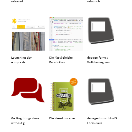
released
relaunch
Launching dsv-
Die (fast) gleiche
depage-forms:
europa.de
Entwicklun...
Validierung von...
Getting things done
Die Ideenkonserve
depage-forms: html5
without g...
Formulare...