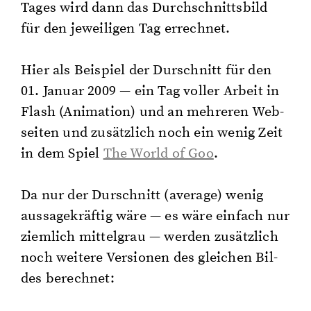
Tages wird dann das Durch­schnitts­bild
für den je­wei­li­gen Tag er­rech­net.
Hier als Bei­spiel der Durschnitt für den
01. Ja­nu­ar 2009 — ein Tag vol­ler Ar­beit in
Flash (Ani­ma­ti­on) und an meh­re­ren Web­
sei­ten und zu­sätz­lich noch ein wenig Zeit
in dem Spiel
The World of Goo
.
Da nur der Durschnitt (aver­age) wenig
aus­sa­ge­kräf­tig wäre — es wäre ein­fach nur
ziem­lich mit­tel­grau — wer­den zu­sätz­lich
noch wei­te­re Ver­sio­nen des glei­chen Bil­
des be­rech­net: