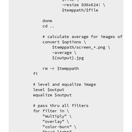
                    -resize 936x624! \

                    $temppath/$file

            done

            cd ..

            # calculate average for images of one
            convert $options \

                $temppath/screen_*.png \

                -average \

                ${output}.jpg

            rm -r $temppath

        fi

        # level and equalize image

        level $output

        equalize $output

        # pass thru all filters

        for filter in \

            "multiply" \

            "overlay" \

            "color-burn" \
