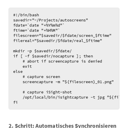
#!/bin/bash

savedir="~/Projects/autoscreens"

fdate=`date "+%Y%m%d"`

ftime=`date "+%H%M"`

filescreen="$savedir/$fdate/screen_$ftime"

filereal="$savedir/$fdate/real_$ftime"

mkdir -p $savedir/$fdate/

if [ -f $savedir/nocapture ]; then

    # abort if screencapture is denied

    exit

else

    # capture screen 

    screencapture -m "${filescreen}_01.png" 

    # capture iSight-shot

    /opt/local/bin/isightcapture -t jpg "${filere
2. Schritt: Au­to­ma­ti­sches Syn­chro­ni­sie­ren