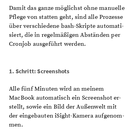
Damit das ganze mög­lichst ohne ma­nu­el­le
Pfle­ge von stat­ten geht, sind alle Pro­zes­se
über ver­schie­de­ne bash-Skrip­te au­to­ma­ti­
siert, die in re­gel­mä­ßi­gen Ab­stän­den per
Cron­job aus­ge­führt wer­den.
1. Schritt: Screen­shots
Alle fünf Mi­nu­ten wird an mei­nem
MacBook au­to­ma­tisch ein Screen­shot er­
stellt, sowie ein Bild der Au­ßen­welt mit
der ein­ge­bau­ten iSight-Ka­me­ra auf­ge­nom­
men.