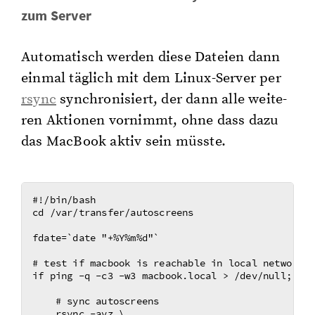
zum Ser­ver
Au­to­ma­tisch wer­den diese Da­tei­en dann
ein­mal täg­lich mit dem Li­nux-Ser­ver per
rsync
syn­chro­ni­siert, der dann alle wei­te­
ren Ak­tio­nen vor­nimmt, ohne dass dazu
das MacBook aktiv sein müss­te.
#!/bin/bash

cd /var/transfer/autoscreens

fdate=`date "+%Y%m%d"`

# test if macbook is reachable in local network

if ping -q -c3 -w3 macbook.local > /dev/null; then
    # sync autoscreens

    rsync -avz \
