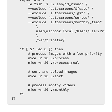
        -e "ssh -i ~/.ssh/id_rsync" \

        --exclude "autoscreens/$fdate" \

        --exclude "autoscreens/.git" \

        --exclude "autoscreens/sorted" \

        --exclude "autoscreens/monthly_temp" \

            \

            user@macbook.local:/Users/user/Projec
            \

            /var/transfer/

    if [ $? -eq 0 ]; then 

        # process images with a low priority

        nice -n 20 ./process

        nice -n 20 ./process_real

        # sort and upload images

        nice -n 20 ./sort

        # process monthy videos

        nice -n 20 ./monthly

    fi
