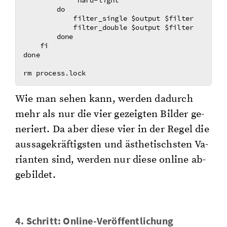
            "hard-light"

        do

            filter_single $output $filter

            filter_double $output $filter

        done

    fi

done

Wie man sehen kann, wer­den da­durch
mehr als nur die vier ge­zeig­ten Bil­der ge­
ne­riert. Da aber diese vier in der Regel die
aus­sa­ge­kräf­tigs­ten und äs­the­tischs­ten Va­
ri­an­ten sind, wer­den nur diese on­line ab­
ge­bil­det.
4. Schritt: On­line-Ver­öf­fent­li­chung