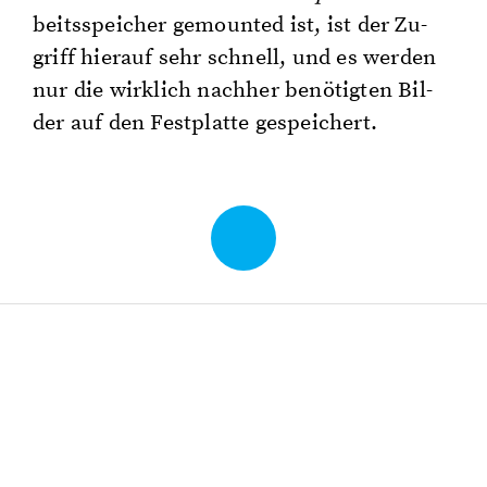
beits­spei­cher ge­moun­ted ist, ist der Zu­
griff hier­auf sehr schnell, und es wer­den
nur die wirk­lich nach­her be­nö­tig­ten Bil­
der auf den Fest­plat­te ge­spei­chert.