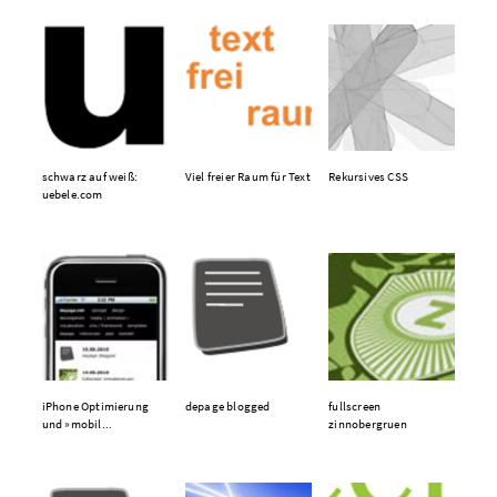
schwarz auf weiß:
Viel freier Raum für Text
Rekursives CSS
uebele.com
iPhone Optimierung
depage blogged
fullscreen
und »mobil...
zinnobergruen