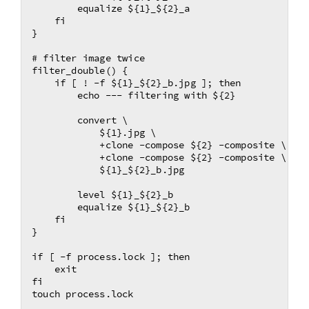
        equalize ${1}_${2}_a

    fi

}

# filter image twice

filter_double() {

    if [ ! -f ${1}_${2}_b.jpg ]; then

        echo --- filtering with ${2}

        convert \

            ${1}.jpg \

            +clone -compose ${2} -composite \

            +clone -compose ${2} -composite \

            ${1}_${2}_b.jpg

        level ${1}_${2}_b

        equalize ${1}_${2}_b

    fi

}

if [ -f process.lock ]; then

    exit

fi

touch process.lock
