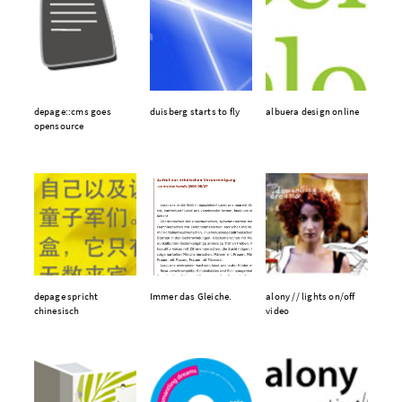
depage::cms goes
duisberg starts to fly
albuera design online
opensource
depage spricht
Immer das Gleiche.
alony // lights on/off
chinesisch
video