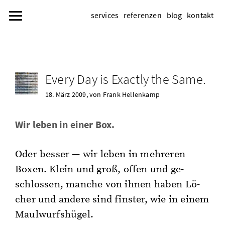
services
referenzen
blog
kontakt
Every Day is Ex­act­ly the Same.
18. März 2009
, von Frank Hel­len­kamp
Wir leben in einer Box.
Oder bes­ser — wir leben in meh­re­ren
Boxen. Klein und groß, offen und ge­
schlos­sen, man­che von ihnen haben Lö­
cher und an­de­re sind fins­ter, wie in einem
Maul­wurfs­hü­gel.