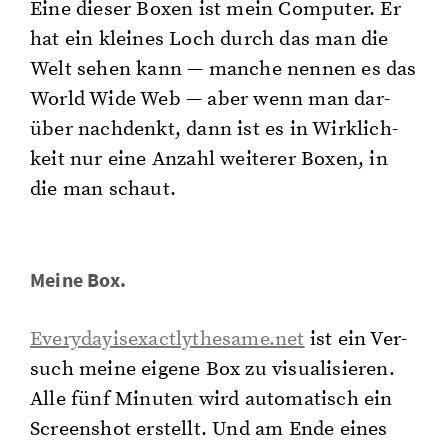
Eine die­ser Boxen ist mein Com­pu­ter. Er
hat ein klei­nes Loch durch das man die
Welt sehen kann — man­che nen­nen es das
World Wide Web — aber wenn man dar­
über nach­denkt, dann ist es in Wirk­lich­
keit nur eine An­zahl wei­te­rer Boxen, in
die man schaut.
Meine Box.
Everydayisexactlythesame.​net
ist ein Ver­
such meine ei­ge­ne Box zu vi­sua­li­sie­ren.
Alle fünf Mi­nu­ten wird au­to­ma­tisch ein
Screen­shot er­stellt. Und am Ende eines