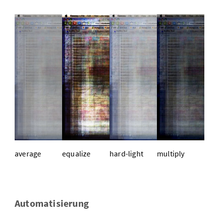
aver­age
equa­li­ze
hard-light
mul­ti­ply
Au­to­ma­ti­sie­rung