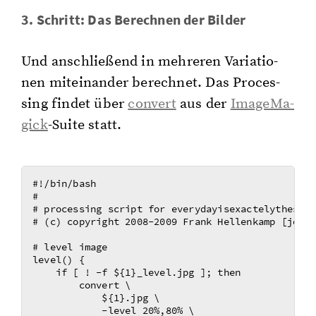
3. Schritt: Das Be­rech­nen der Bil­der
Und an­schlie­ßend in meh­re­ren Va­ria­tio­
nen mit­ein­an­der be­rech­net. Das Pro­ces­
sing fin­det über
con­vert
aus der
Image­Ma­
gick
-Sui­te statt.
#!/bin/bash

#

# processing script for everydayisexactelythesame
# (c) copyright 2008-2009 Frank Hellenkamp [jonas
# level image

level() {

    if [ ! -f ${1}_level.jpg ]; then

        convert \

            ${1}.jpg \

            -level 20%,80% \
