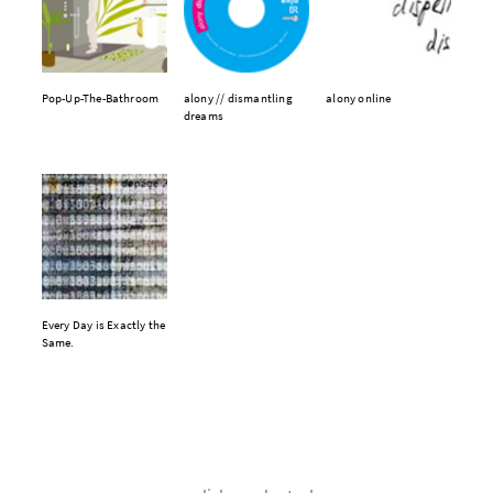
Pop-Up-The-Bathroom
alony // dismantling
alony online
dreams
Every Day is Exactly the
Same.