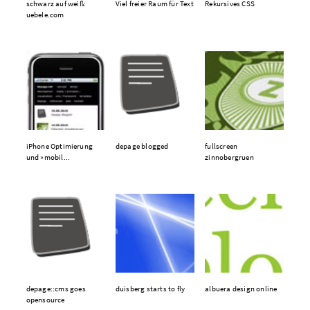
schwarz auf weiß:
Viel freier Raum für Text
Rekursives CSS
uebele.com
iPhone Optimierung
depage blogged
fullscreen
und »mobil...
zinnobergruen
depage::cms goes
duisberg starts to fly
albuera design online
opensource