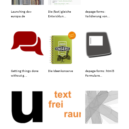
Launching dsv-
Die (fast) gleiche
depage-forms:
europa.de
Entwicklun...
Validierung von...
Getting things done
Die Ideenkonserve
depage-forms: html5
without g...
Formulare...