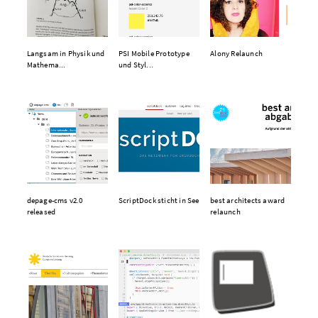
Langsam in Physik und
PSI Mobile Prototype
Alony Relaunch
Mathema...
und Styl...
depage-cms v2.0
ScriptDock sticht in See
best architects award
released
relaunch