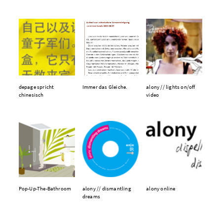
depage spricht
Immer das Gleiche.
alony // lights on/off
chinesisch
video
Pop-Up-The-Bathroom
alony // dismantling
alony online
dreams