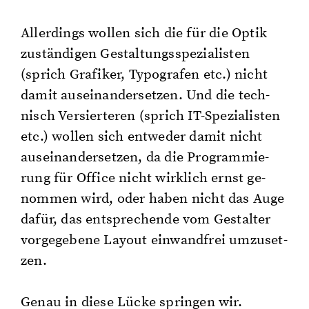
Al­ler­dings wol­len sich die für die Optik
zu­stän­di­gen Ge­stal­tungs­spe­zia­lis­ten
(sprich Gra­fi­ker, Ty­po­gra­fen etc.) nicht
damit aus­ein­an­der­set­zen. Und die tech­
nisch Ver­sier­te­ren (sprich IT-Spe­zia­lis­ten
etc.) wol­len sich ent­we­der damit nicht
aus­ein­an­der­set­zen, da die Pro­gram­mie­
rung für Of­fice nicht wirk­lich ernst ge­
nom­men wird, oder haben nicht das Auge
dafür, das ent­spre­chen­de vom Ge­stal­ter
vor­ge­ge­be­ne Lay­out ein­wand­frei um­zu­set­
zen.
Genau in diese Lücke sprin­gen wir.