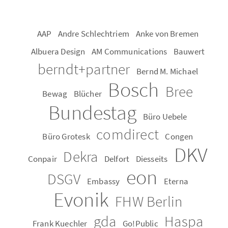
AAP
Andre Schlech­triem
Anke von Bre­men
Al­bue­ra De­sign
AM Com­mu­ni­ca­ti­ons
Bau­wert
berndt+part­ner
Bernd M. Mi­cha­el
Bosch
Bree
Bewag
Blü­cher
Bun­des­tag
Büro Ue­be­le
com­di­rect
Büro Gro­tesk
Con­gen
DKV
Dekra
Con­pair
Del­fort
Dies­seits
eon
DSGV
Em­bas­sy
Eter­na
Evo­nik
FHW Ber­lin
gda
Haspa
Frank Ku­ech­ler
Go!Pu­blic