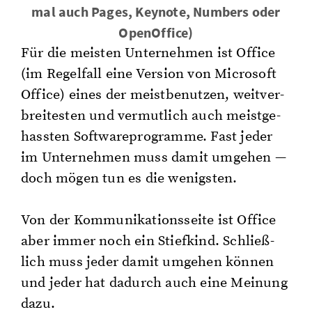
mal auch Pages, Keyno­te, Num­bers oder
Open­Of­fice)
Für die meis­ten Un­ter­neh­men ist Of­fice
(im Re­gel­fall eine Ver­si­on von Mi­cro­soft
Of­fice) eines der meist­be­nut­zen, weit­ver­
brei­tes­ten und ver­mut­lich auch meist­ge­
hass­ten Soft­ware­pro­gram­me. Fast jeder
im Un­ter­neh­men muss damit um­ge­hen —
doch mögen tun es die we­nigs­ten.
Von der Kom­mu­ni­ka­ti­ons­sei­te ist Of­fice
aber immer noch ein Stief­kind. Schlie­ß­
lich muss jeder damit um­ge­hen kön­nen
und jeder hat da­durch auch eine Mei­nung
dazu.