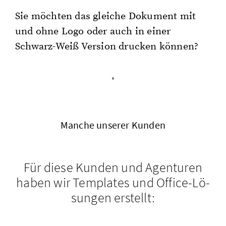
Sie möch­ten das glei­che Do­ku­ment mit
und ohne Logo oder auch in einer
Schwarz-Weiß Ver­si­on dru­cken kön­nen?
Man­che un­se­rer Kun­den
Für diese Kun­den und Agen­tu­ren
haben wir Tem­pla­tes und Of­fice-Lö­
sun­gen er­stellt: