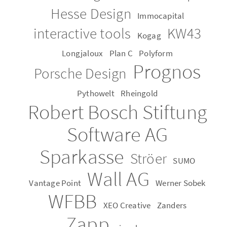
Hesse De­sign
Im­mo­ca­pi­tal
in­ter­ac­tive tools
KW43
Kogag
Long­ja­loux
Plan C
Po­ly­form
Pro­gnos
Por­sche De­sign
Py­thow­elt
Rhein­gold
Ro­bert Bosch Stif­tung
Soft­ware AG
Spar­kas­se
Strö­er
SUMO
Wall AG
Van­ta­ge Point
Wer­ner Sobek
WFBB
XEO Crea­ti­ve
Zan­ders
Zapp