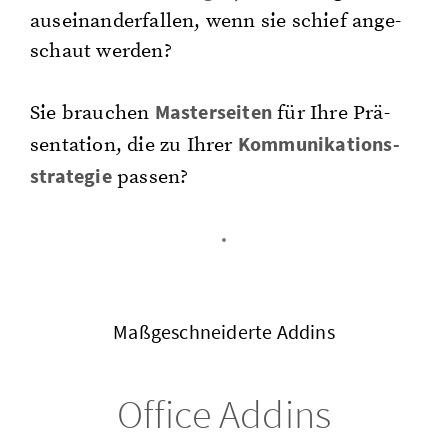
aus­ein­an­der­fal­len, wenn sie schief an­ge­
schaut wer­den?
Mas­ter­sei­ten
Sie brau­chen
für Ihre Prä­
Kom­mu­ni­ka­ti­ons­
sen­ta­ti­on, die zu Ihrer
stra­te­gie
pas­sen?
Ma­ß­ge­schnei­der­te Addins
Of­fice Addins