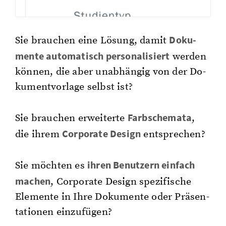
Do­ku­
Sie brau­chen eine Lö­sung, damit
men­te au­to­ma­tisch per­so­na­li­siert
wer­den
kön­nen, die aber un­ab­hän­gig von der Do­
ku­ment­vor­la­ge selbst ist?
Farb­sche­ma­ta
Sie brau­chen er­wei­ter­te
,
Cor­po­ra­te De­sign
die ihrem
ent­spre­chen?
ihren Be­nut­zern ein­fach
Sie möch­ten es
ma­chen
, Cor­po­ra­te De­sign spe­zi­fi­sche
Ele­men­te in Ihre Do­ku­men­te oder Prä­sen­
ta­tio­nen ein­zu­fü­gen?