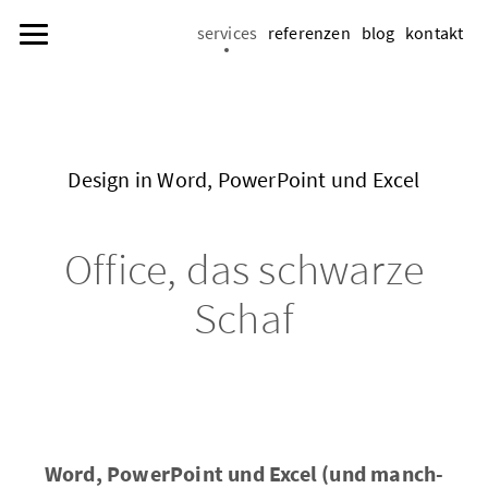
services
referenzen
blog
kontakt
De­sign in Word, Power­Point und Excel
Of­fice, das schwar­ze
Schaf
Word, Power­Point und Excel (und manch­