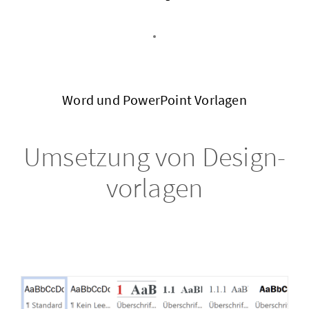
Word und Power­Point Vor­la­gen
Um­set­zung von De­si­gn­
vor­la­gen