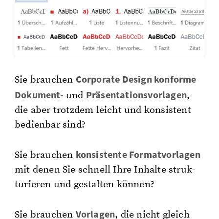
Cor­po­ra­te De­sign kon­for­me
Sie brau­chen
Do­ku­ment-
Prä­sen­ta­ti­ons­vor­la­gen
und
,
die aber trotz­dem leicht und kon­sis­tent
be­dien­bar sind?
kon­sis­ten­te For­mat­vor­la­ge
n
Sie brau­chen
mit denen Sie schnell Ihre In­hal­te struk­
tu­rie­ren und ge­stal­ten kön­nen?
Vor­la­gen
Sie brau­chen
, die nicht gleich